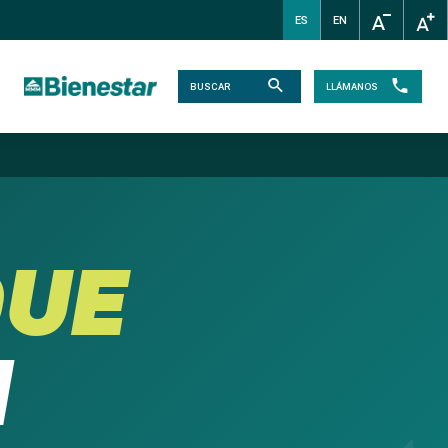
ES
EN
LLÁMANOS
N
QUE
N