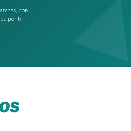
ereces, con
pa por ti.
DOS