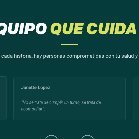
QUIPO
QUE CUIDA 
 cada historia, hay personas comprometidas con tu salud y 
Janette López
“No se trata de cumplir un turno, se trata de
acompañar”.