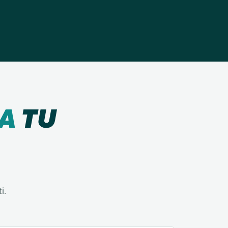
RA
TU
i.