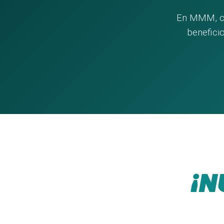
En MMM, ca
beneficio
¡N