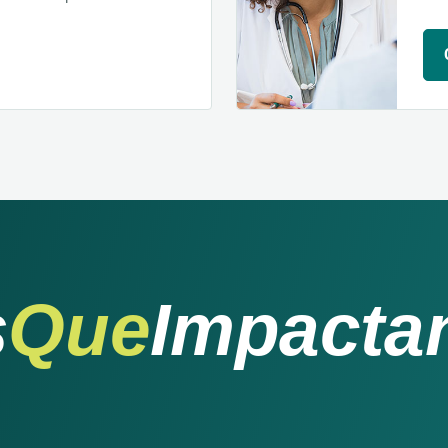
s
Que
Impacta