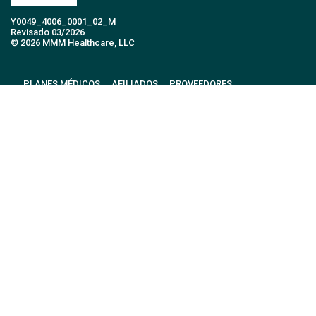
Y0049_4006_0001_02_M
Revisado 03/2026
© 2026 MMM Healthcare, LLC
PLANES MÉDICOS
AFILIADOS
PROVEEDORES
CUIDADORES
MMM APLICACIÓN MÓVIL
SOBRE MMM
ÚNETE
EMPLEOS
CONTÁCTANOS
GLOSARIO DE TÉRMINOS
PREGUNTAS FRECUENTES
REPORTAR FRAUDE
FUNCIÓN TTY
POLÍTICAS MÉDICAS
Términos y Condiciones de mensajería de texto (SMS)
Aviso de no dicriminación y disponibilidad de servicios de asistencia
lingüística y auxiliares
Área de Servicio
Notificación de Terminación de Contrato
Procurador de Medicare
PDF Documents: Get Adobe Reader