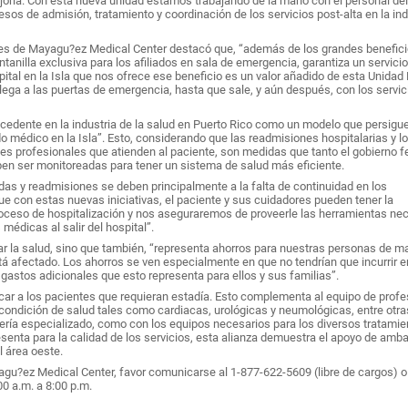
joría. Con esta nueva unidad estamos trabajando de la mano con el personal del
sos de admisión, tratamiento y coordinación de los servicios post-alta en la ind
nes de Mayagu?ez Medical Center destacó que, “además de los grandes benefic
tanilla exclusiva para los afiliados en sala de emergencia, garantiza un servici
pital en la Isla que nos ofrece ese beneficio es un valor añadido de esta Unidad
 llega a las puertas de emergencia, hasta que sale, y aún después, con los servic
ecedente en la industria de la salud en Puerto Rico como un modelo que persigue
 médico en la Isla”. Esto, considerando que las readmisiones hospitalarias y lo
ntes profesionales que atienden al paciente, son medidas que tanto el gobierno f
ben ser monitoreadas para tener un sistema de salud más eficiente.
das y readmisiones se deben principalmente a la falta de continuidad en los
 que con estas nuevas iniciativas, el paciente y sus cuidadores pueden tener la
roceso de hospitalización y nos aseguraremos de proveerle las herramientas ne
médicas al salir del hospital”.
ar la salud, sino que también, “representa ahorros para nuestras personas de m
tá afectado. Los ahorros se ven especialmente en que no tendrían que incurrir e
gastos adicionales que esto representa para ellos y sus familias”.
r a los pacientes que requieran estadía. Esto complementa al equipo de profe
 condición de salud tales como cardiacas, urológicas y neumológicas, entre otra
ería especializado, como con los equipos necesarios para los diversos tratamie
senta para la calidad de los servicios, esta alianza demuestra el apoyo de amb
l área oeste.
u?ez Medical Center, favor comunicarse al 1-877-622-5609 (libre de cargos) o
0 a.m. a 8:00 p.m.