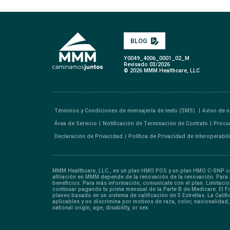
BLOG
Y0049_4006_0001_02_M
Revisado 03/2026
© 2026 MMM Healthcare, LLC
Términos y Condiciones de mensajería de texto (SMS)
Aviso de n
Área de Servicio
Notificación de Terminación de Contrato
Procu
Declaración de Privacidad
Política de Privacidad de Interoperabi
MMM Healthcare, LLC., es un plan HMO POS y un plan HMO C-SNP con
afiliación en MMM depende de la renovación de la renovación. Para af
beneficios. Para más información, comunícate con el plan. Limitac
continuar pagando tu prima mensual de la Parte B de Medicare. El 
planes basado en un sistema de calificación de 5 Estrellas. La Cali
aplicables y no discrimina por motivos de raza, color, nacionalidad
national origin, age, disability, or sex.