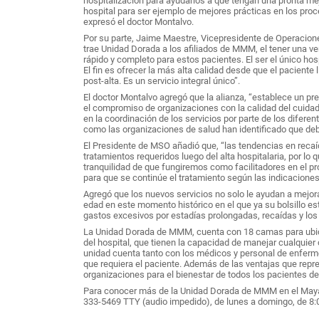
hospitalización para ayudarlos a que tengan una pronta me
hospital para ser ejemplo de mejores prácticas en los proce
expresó el doctor Montalvo.
Por su parte, Jaime Maestre, Vicepresidente de Operacio
trae Unidad Dorada a los afiliados de MMM, el tener una ven
rápido y completo para estos pacientes. El ser el único hos
El fin es ofrecer la más alta calidad desde que el paciente
post-alta. Es un servicio integral único”.
El doctor Montalvo agregó que la alianza, “establece un pr
el compromiso de organizaciones con la calidad del cuidado
en la coordinación de los servicios por parte de los difere
como las organizaciones de salud han identificado que de
El Presidente de MSO añadió que, “las tendencias en recaí
tratamientos requeridos luego del alta hospitalaria, por lo
tranquilidad de que fungiremos como facilitadores en el p
para que se continúe el tratamiento según las indicaciones 
Agregó que los nuevos servicios no solo le ayudan a mejor
edad en este momento histórico en el que ya su bolsillo es
gastos excesivos por estadías prolongadas, recaídas y los 
La Unidad Dorada de MMM, cuenta con 18 camas para ubica
del hospital, que tienen la capacidad de manejar cualquier
unidad cuenta tanto con los médicos y personal de enferm
que requiera el paciente. Además de las ventajas que repre
organizaciones para el bienestar de todos los pacientes de
Para conocer más de la Unidad Dorada de MMM en el Mayag
333-5469 TTY (audio impedido), de lunes a domingo, de 8:0