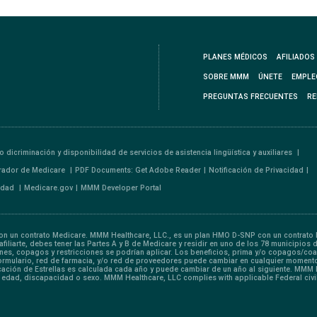
PLANES MÉDICOS
AFILIADOS
SOBRE MMM
ÚNETE
EMPLE
PREGUNTAS FRECUENTES
RE
o dicriminación y disponibilidad de servicios de asistencia lingüística y auxiliares
rador de Medicare
PDF Documents: Get Adobe Reader
Notificación de Privacidad
lidad
Medicare.gov
MMM Developer Portal
 un contrato Medicare. MMM Healthcare, LLC., es un plan HMO D-SNP con un contrato M
iliarte, debes tener las Partes A y B de Medicare y residir en uno de los 78 municipios 
iones, copagos y restricciones se podrían aplicar. Los beneficios, prima y/o copagos/
Formulario, red de farmacia, y/o red de proveedores puede cambiar en cualquier momento
ficación de Estrellas es calculada cada año y puede cambiar de un año al siguiente. MMM
, edad, discapacidad o sexo. MMM Healthcare, LLC complies with applicable Federal civil 