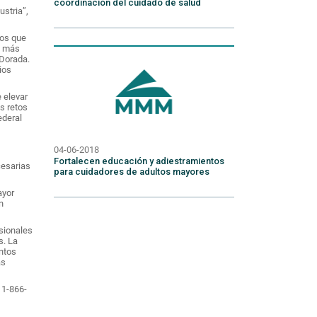
coordinación del cuidado de salud
ustria”,
ios que
o más
 Dorada.
ios
 elevar
s retos
ederal
04-06-2018
Fortalecen educación y adiestramientos
cesarias
para cuidadores de adultos mayores
ayor
n
sionales
s. La
ntos
as
 1-866-