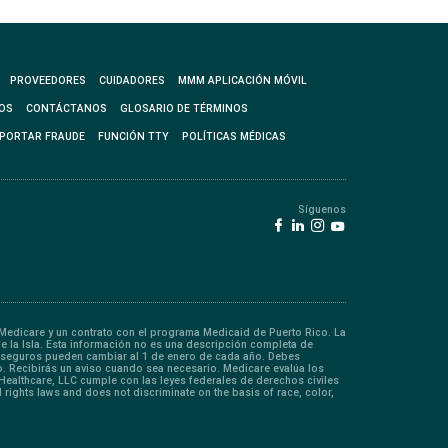
PROVEEDORES
CUIDADORES
MMM APLICACIÓN MÓVIL
OS
CONTÁCTANOS
GLOSARIO DE TÉRMINOS
PORTAR FRAUDE
FUNCIÓN TTY
POLÍTICAS MÉDICAS
Síguenos
edicare y un contrato con el programa Medicaid de Puerto Rico. La
de la Isla. Esta información no es una descripción completa de
coaseguros pueden cambiar al 1 de enero de cada año. Debes
. Recibirás un aviso cuando sea necesario. Medicare evalúa los
 Healthcare, LLC cumple con las leyes federales de derechos civiles
rights laws and does not discriminate on the basis of race, color,